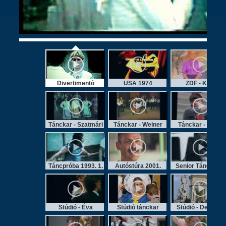
Divertimentó
USA 1974
ZDF - Köln
Tánckar - Szatmári
Tánckar - Weiner
Tánckar - Petőfi
Cs.
Táncpróba 1993. 1.
Autóstúra 2001.
Senior Tánckar 2.
Stúdió - Éva
Stúdió tánckar
Stúdió - Denevér