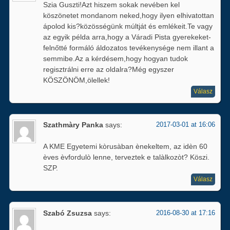
Szia Guszti!Azt hiszem sokak nevében kel
köszönetet mondanom neked,hogy ilyen elhivatottan
ápolod kis?közösségünk múltját és emlékeit.Te vagy
az egyik példa arra,hogy a Váradi Pista gyerekeket-
felnőtté formáló áldozatos tevékenysége nem illant a
semmibe.Az a kérdésem,hogy hogyan tudok
regisztrálni erre az oldalra?Még egyszer
KÖSZÖNÖM,ölellek!
Válasz
Szathmàry Panka
says:
2017-03-01 at 16:06
A KME Egyetemi kòrusàban ènekeltem, az idèn 60
èves èvfordulò lenne, terveztek e talàlkozòt? Köszi.
SZP.
Válasz
Szabó Zsuzsa
says:
2016-08-30 at 17:16