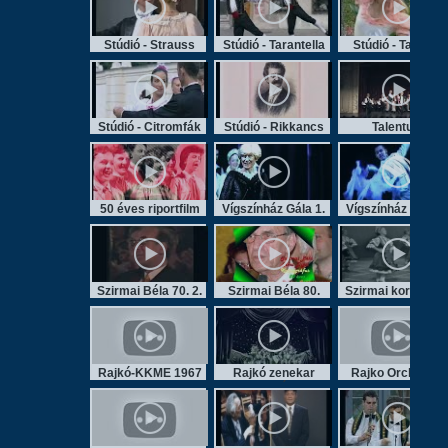
Stúdió - Strauss
Stúdió - Tarantella
Stúdió - Tavaszi
Stúdió - Citromfák
Stúdió - Rikkancs
Talentum
50 éves riportfilm
Vígszínház Gála 1.
Vígszínház Gála 2
Szirmai Béla 70. 2.
Szirmai Béla 80.
Szirmai koreogr. 1
Rajkó-KKME 1967
Rajkó zenekar
Rajko Orchestra
/archív/