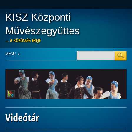
KISZ Központi
Művészegyüttes
… A KÖZÖSSÉG EREJE
Main menu
Skip
MENU
to
content
Videótár