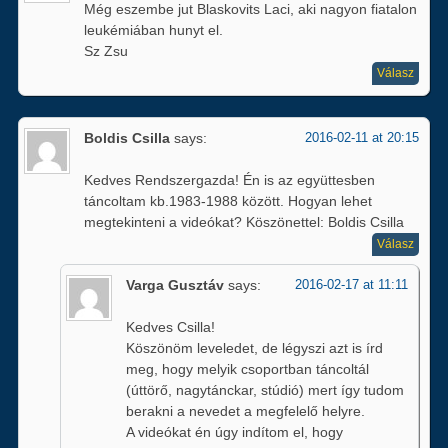
Még eszembe jut Blaskovits Laci, aki nagyon fiatalon
leukémiában hunyt el.
Sz Zsu
Válasz
Boldis Csilla
says:
2016-02-11 at 20:15
Kedves Rendszergazda! Én is az együttesben
táncoltam kb.1983-1988 között. Hogyan lehet
megtekinteni a videókat? Köszönettel: Boldis Csilla
Válasz
Varga Gusztáv
says:
2016-02-17 at 11:11
Kedves Csilla!
Köszönöm leveledet, de légyszi azt is írd
meg, hogy melyik csoportban táncoltál
(úttörő, nagytánckar, stúdió) mert így tudom
berakni a nevedet a megfelelő helyre.
A videókat én úgy indítom el, hogy