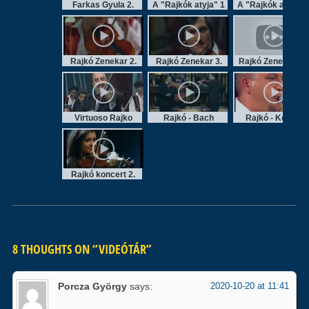
Farkas Gyula 2.
A "Rajkók atyja" 1
A "Rajkók atyja" 2
Rajkó Zenekar 2.
Rajkó Zenekar 3.
Rajkó Zenekar 50
Virtuoso Rajko
Rajkó - Bach
Rajkó - Kodály
Rajkó koncert 2.
8 THOUGHTS ON “
VIDEÓTÁR
”
Porcza György
says:
2020-10-20 at 11:41