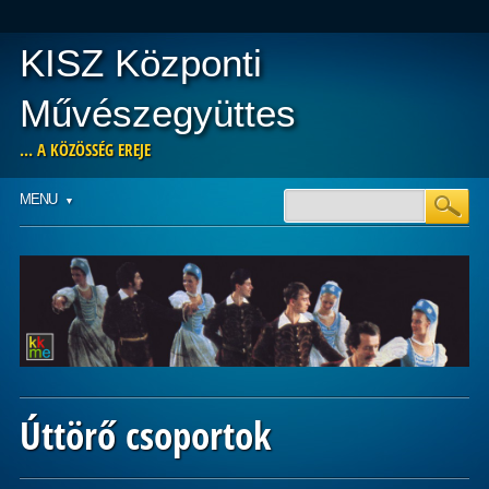
KISZ Központi
Művészegyüttes
… A KÖZÖSSÉG EREJE
Main menu
Skip
MENU
to
content
Úttörő csoportok