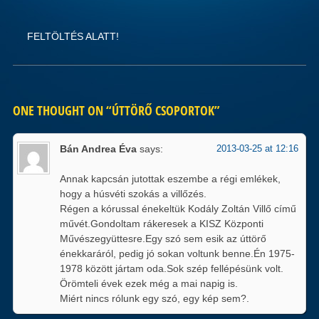
FELTÖLTÉS ALATT!
ONE THOUGHT ON “
ÚTTÖRŐ CSOPORTOK
”
Bán Andrea Éva
says:
2013-03-25 at 12:16
Annak kapcsán jutottak eszembe a régi emlékek,
hogy a húsvéti szokás a villőzés.
Régen a kórussal énekeltük Kodály Zoltán Villő című
művét.Gondoltam rákeresek a KISZ Központi
Művészegyüttesre.Egy szó sem esik az úttörő
énekkaráról, pedig jó sokan voltunk benne.Én 1975-
1978 között jártam oda.Sok szép fellépésünk volt.
Örömteli évek ezek még a mai napig is.
Miért nincs rólunk egy szó, egy kép sem?.