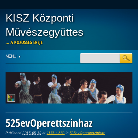
KISZ Központi
Művészegyüttes
… A KÖZÖSSÉG EREJE
Main menu
Skip
MENU
to
content
525evOperettszinhaz
Published
2015-05-19
at
1176 × 832
in
525evOperettszinhaz