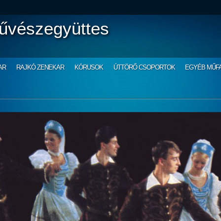
űvészegyüttes
AR
RAJKÓ ZENEKAR
KÓRUSOK
ÚTTÖRŐ CSOPORTOK
EGYÉB MŰF