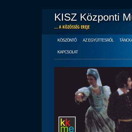
KISZ Központi M
… A KÖZÖSSÉG EREJE
Main menu
Skip
KÖSZÖNTŐ
AZ EGYÜTTESRŐL
TÁNCK
to
content
KAPCSOLAT