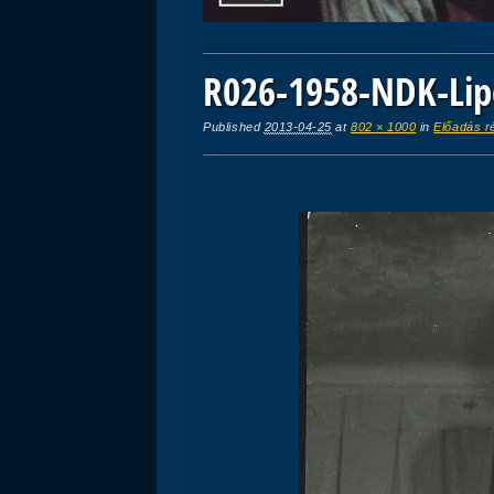
R026-1958-NDK-Lip
Published
2013-04-25
at
802 × 1000
in
Előadás r