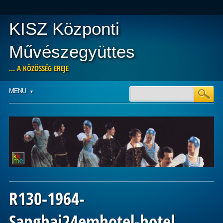
KISZ Központi
Művészegyüttes
… A KÖZÖSSÉG EREJE
Main menu
Skip
MENU
to
content
R130-1964-
Sanghaj24emhotel-hotel