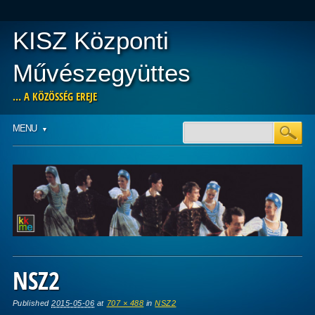
KISZ Központi
Művészegyüttes
… A KÖZÖSSÉG EREJE
Main menu
Skip
MENU
to
content
NSZ2
Published
2015-05-06
at
707 × 488
in
NSZ2