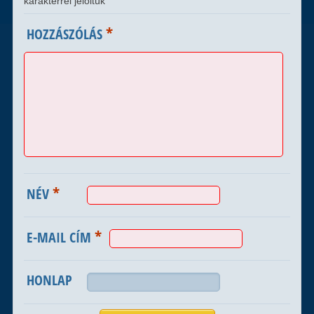
karakterrel jelöltük
*
HOZZÁSZÓLÁS
*
NÉV
*
E-MAIL CÍM
HONLAP