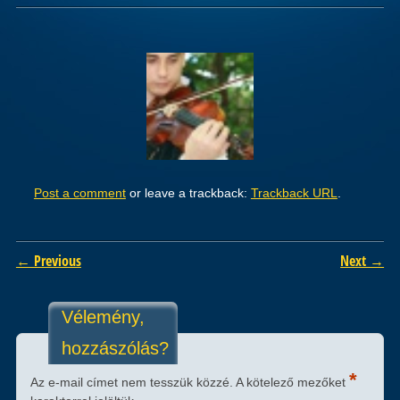
Post a comment
or leave a trackback:
Trackback URL
.
← Previous
Next →
Vélemény,
hozzászólás?
*
Az e-mail címet nem tesszük közzé.
A kötelező mezőket