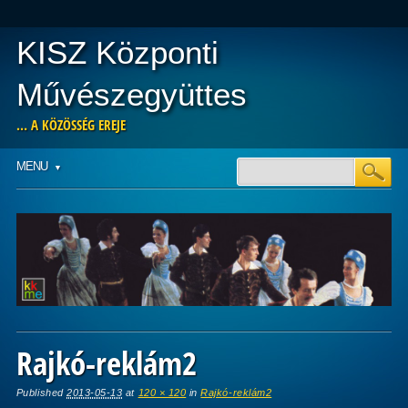
KISZ Központi
Művészegyüttes
… A KÖZÖSSÉG EREJE
Main menu
Skip
MENU
to
content
Rajkó-reklám2
Published
2013-05-13
at
120 × 120
in
Rajkó-reklám2