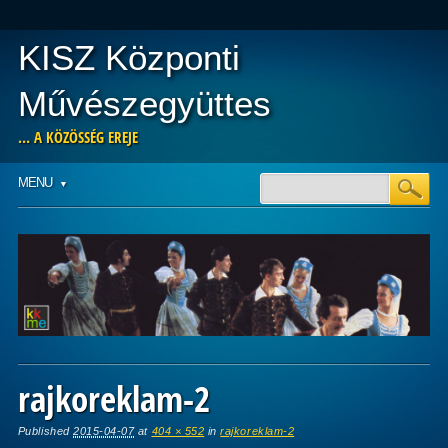
KISZ Központi
Művészegyüttes
… A KÖZÖSSÉG EREJE
Main menu
Skip
MENU
to
content
rajkoreklam-2
Published
2015-04-07
at
404 × 552
in
rajkoreklam-2