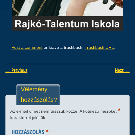
Post a comment
or leave a trackback:
Trackback URL
.
← Previous
Next →
Vélemény,
hozzászólás?
*
Az e-mail címet nem tesszük közzé.
A kötelező mezőket
karakterrel jelöltük
*
HOZZÁSZÓLÁS