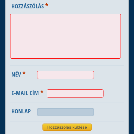
*
HOZZÁSZÓLÁS
*
NÉV
*
E-MAIL CÍM
HONLAP