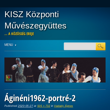
KISZ Központi
Művészegyüttes
… A KÖZÖSSÉG EREJE
Main menu
Skip
MENU
to
content
Áginéni1962-portré-2
Published
2020-05-27
at
505 × 732
in
Vadady Ágnes