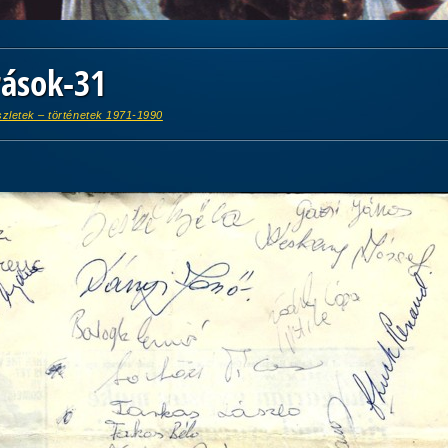
rások-31
szletek – történetek 1971-1990