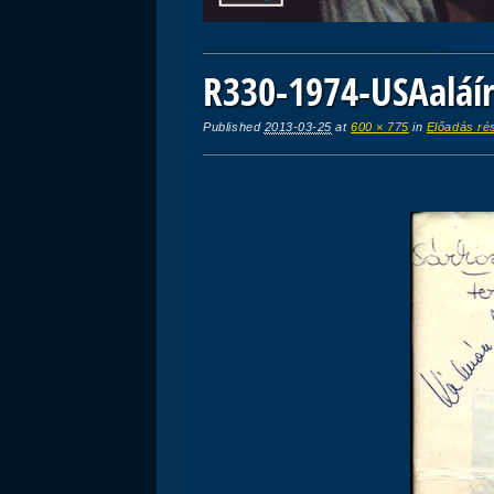
R330-1974-USAaláí
Published
2013-03-25
at
600 × 775
in
Előadás ré