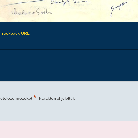
Trackback URL
.
*
kötelező mezőket
karakterrel jelöltük