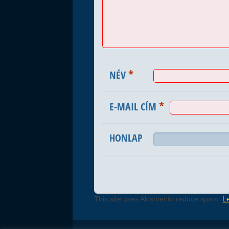
*
NÉV
*
E-MAIL CÍM
HONLAP
This site uses Akismet to reduce spam.
L