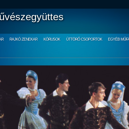
űvészegyüttes
AR
RAJKÓ ZENEKAR
KÓRUSOK
ÚTTÖRŐ CSOPORTOK
EGYÉB MŰF