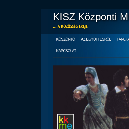
KISZ Központi M
… A KÖZÖSSÉG EREJE
Main menu
Skip
KÖSZÖNTŐ
AZ EGYÜTTESRŐL
TÁNCK
to
content
KAPCSOLAT