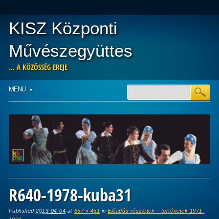
KISZ Központi
Művészegyüttes
… A KÖZÖSSÉG EREJE
Main menu
Skip
MENU
to
content
R640-1978-kuba31
Published
2013-04-04
at
657 × 431
in
Előadás részletek – történetek 1971-