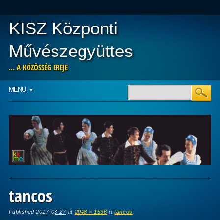
KISZ Központi
Művészegyüttes
… A KÖZÖSSÉG EREJE
Main menu
Skip
MENU
to
content
tancos
Published
2017-03-27
at
2048 × 1536
in
tancos