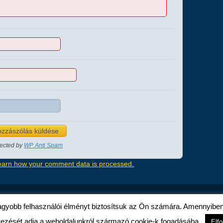
tected by
WP Anti Spam
earn how your comment data is processed.
© KISZ Központi Művészegyüttes
nagyobb felhasználói élményt biztosítsuk az Ön számára. Amennyiben 
ezését adja a weboldalunkról származó cookie-k fogadásába.
Elf