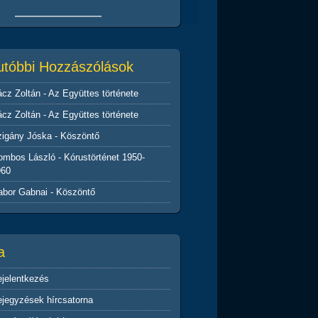
utóbbi Hozzászólások
ácz Zoltán
-
Az Együttes története
ácz Zoltán
-
Az Együttes története
zigány Jóska
-
Köszöntő
ombos László
-
Kórustörténet 1950-
960
abor Gabnai
-
Köszöntő
a
jelentkezés
jegyzések hírcsatorna