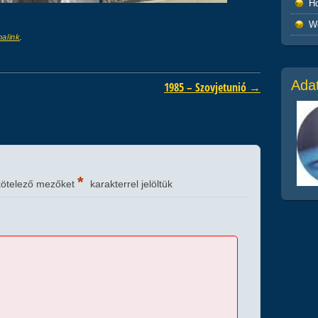
Ho
W
alink
.
Adat
1985 – Szovjetunió
→
*
kötelező mezőket
karakterrel jelöltük