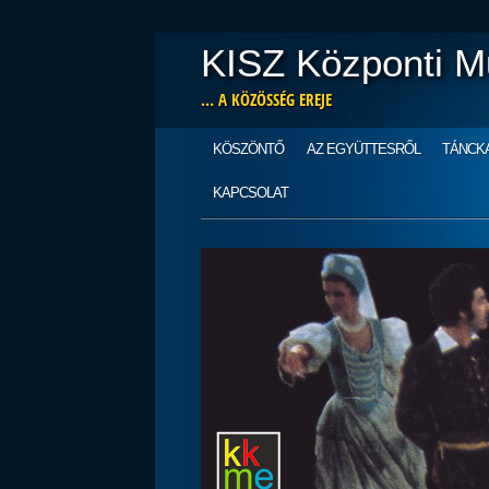
KISZ Központi M
… A KÖZÖSSÉG EREJE
Main menu
Skip
KÖSZÖNTŐ
AZ EGYÜTTESRŐL
TÁNCK
to
content
KAPCSOLAT