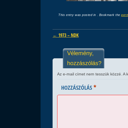
This entry was posted in . Bookmark the
perm
Post navigation
←
1973 – NDK
Vélemény,
hozzászólás?
Az e-mail címet nem tesszük közzé.
A 
*
HOZZÁSZÓLÁS