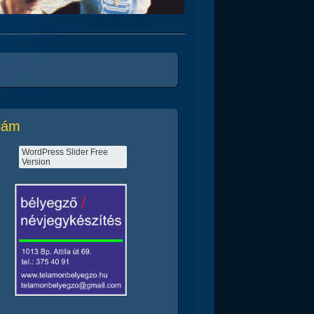
lám
WordPress Slider Free
Version