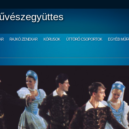
űvészegyüttes
AR
RAJKÓ ZENEKAR
KÓRUSOK
ÚTTÖRŐ CSOPORTOK
EGYÉB MŰF