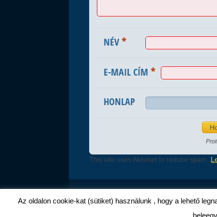
*
NÉV
*
E-MAIL CÍM
HONLAP
Pro
This site uses Akismet to reduce spam.
L
Az oldalon cookie-kat (sütiket) használunk , hogy a lehető leg
beleegy