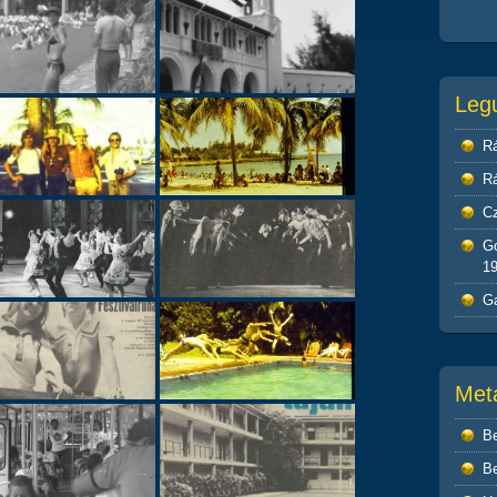
Leg
R
R
C
G
1
G
Met
Be
Be