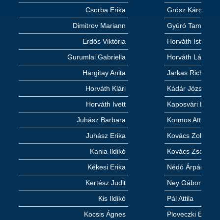
Csorba Erika
Grósz Károly
Dimitrov Mariann
Gyúró Tamás
Erdős Viktória
Horváth István
Gurumlai Gabriella
Horváth László
Hargitay Anita
Jarkas Richárd
Horváth Klári
Kádár József †
Horváth Ivett
Kaposvári Béla
Juhász Barbara
Kormos Attila
Juhász Erika
Kovács Zoltán –
Kania Ildikó
Kovács Zsolt
Kékesi Erika
Nédó Árpád
Kertész Judit
Ney Gábor
Kis Ildikó
Pál Attila
Kocsis Ágnes
Ploveczki Ede