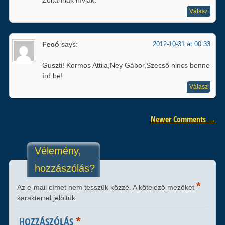
Zoltánnak hívják.
Válasz
Fecó
says:
2012-10-31 at 00:33
Guszti! Kormos Attila,Ney Gábor,Szecső nincs benne
írd be!
Válasz
Comment navigation
Newer Comments →
Vélemény,
hozzászólás?
*
Az e-mail címet nem tesszük közzé.
A kötelező mezőket
karakterrel jelöltük
*
HOZZÁSZÓLÁS