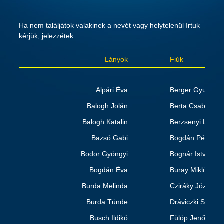
Ha nem találjátok valakinek a nevét vagy helytelenül írtuk
kérjük, jelezzétek.
Lányok
Fiúk
Alpári Éva
Berger Gyula
Balogh Jolán
Berta Csaba
Balogh Katalin
Berzsenyi László
Bazsó Gabi
Bogdán Péter
Bodor Gyöngyi
Bognár István
Bogdán Éva
Buray Miklós
Burda Melinda
Cziráky József
Burda Tünde
Dráviczki Sándor
Busch Ildikó
Fülöp Jenő