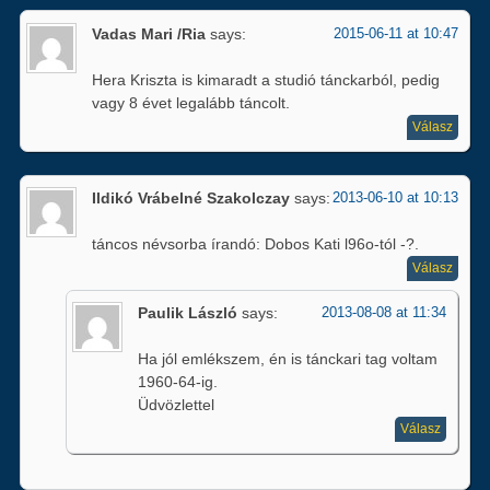
Vadas Mari /Ria
says:
2015-06-11 at 10:47
Hera Kriszta is kimaradt a studió tánckarból, pedig
vagy 8 évet legalább táncolt.
Válasz
Ildikó Vrábelné Szakolczay
says:
2013-06-10 at 10:13
táncos névsorba írandó: Dobos Kati l96o-tól -?.
Válasz
Paulik László
says:
2013-08-08 at 11:34
Ha jól emlékszem, én is tánckari tag voltam
1960-64-ig.
Üdvözlettel
Válasz