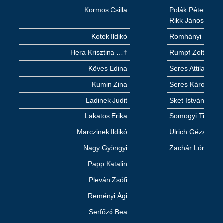
Kormos Csilla
Polák Péter
Rikk János
Kotek Ildikó
Romhányi Béla
Hera Krisztina …†
Rumpf Zoltán
Köves Edina
Seres Attila
Kumin Zina
Seres Károly Atti
Ladinek Judit
Sket István
Lakatos Erika
Somogyi Tibor ifj
Marczinek Ildikó
Ulrich Géza
Nagy Gyöngyi
Zachár Lóránt
Papp Katalin
Pleván Zsófi
Reményi Ági
Serfőző Bea