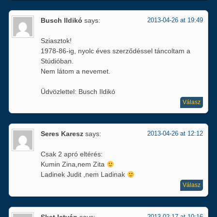
Busch Ildikó
says:
2013-04-26 at 19:49
Sziasztok!
1978-86-ig, nyolc éves szerződéssel táncoltam a
Stúdióban.
Nem látom a nevemet.
Üdvözlettel: Busch Ildikó
Válasz
Seres Karesz
says:
2013-04-26 at 12:12
Csak 2 apró eltérés:
Kumin Zina,nem Zita
Ladinek Judit ,nem Ladinak
Válasz
Sket István
says:
2013-02-17 at 10:16